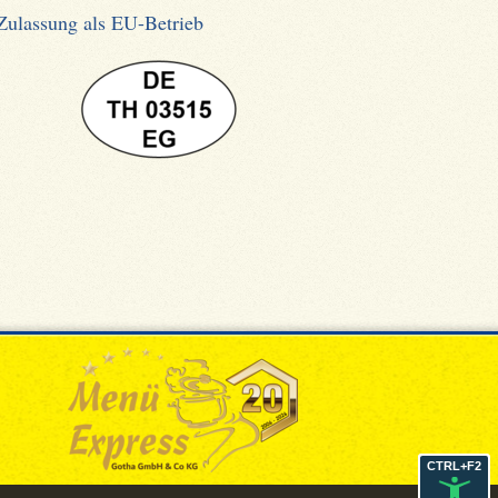
Zulassung als EU-Betrieb
CTRL+F2
CTRL+F2
CTRL+F2